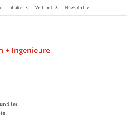
n
Inhalte
Verband
News Archiv
n + Ingenieure
 und im
die